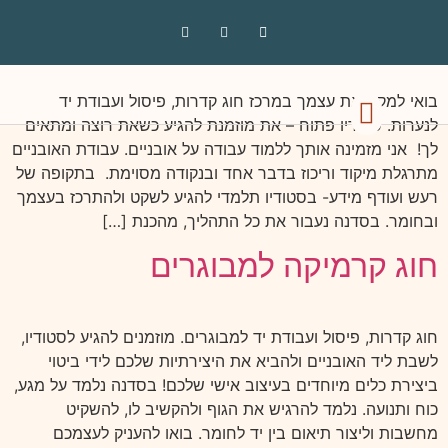
חוגים לנערות קדרות וקרמיקה
בואי למקם את עצמך במרכז חוג קדרות, פיסול ועבודת יד
הסדנאות שלי
סטודיו – חנות
חוגים ושיעורים
לנערות. סטודיו פתוח – את מוזמנת להגיע כשאת רוצה ומתאים
לך! אני מזמינה אותך ללמוד עבודה על אובניים. עבודת האובניים
מתרגלת מיקוד וריכוז בדבר אחד ובנקודה מסוימת. בתקופה של
רעש ועודף מידע- בסטודיו תלמדי להגיע לשקט ולהתרכז בעצמך
ובחומר. בסדנה נעבור את כל התהליך, מהכנת […]
חוג קרמיקה למבוגרים
חוג קדרות, פיסול ועבודת יד למבוגרים. מוזמנים להגיע לסטודיו,
לשבת ליד האובניים ולהביא את היצירתיות שלכם לידי ביטוי
ביצירת כלים מיוחדים בעיצוב אישי שלכם! בסדנה נלמד על מגע,
כוח ותנועה. נלמד להרגיש את הגוף ולהקשיב לו, להשקיט
מחשבות וליצור תיאום בין יד לחומר. בואו להעניק לעצמכם